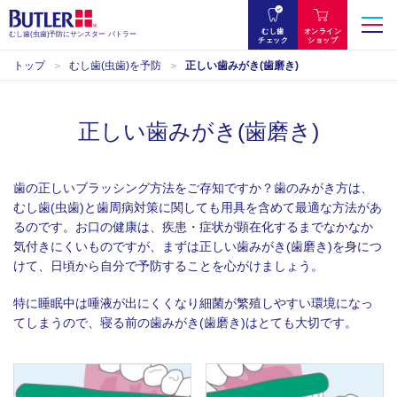
むし歯
オンライン
むし歯(虫歯)予防にサンスター バトラー
チェック
ショップ
トップ
むし歯(虫歯)を予防
正しい歯みがき(歯磨き)
正しい歯みがき(歯磨き)
歯の正しいブラッシング方法をご存知ですか？
歯のみがき方は、
むし歯(虫歯)と歯周病対策に関しても用具を含めて最適な方法があ
るのです。お口の健康は、疾患・症状が顕在化するまでなかなか
気付きにくいものですが、まずは正しい歯みがき(歯磨き)を身につ
けて、日頃から自分で予防することを心がけましょう。
特に睡眠中は唾液が出にくくなり細菌が繁殖しやすい環境になっ
てしまうので、寝る前の歯みがき(歯磨き)はとても大切です。