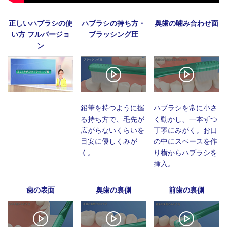
正しいハブラシの使
ハブラシの持ち方・
奥歯の噛み合わせ面
い方 フルバージョ
ブラッシング圧
ン
鉛筆を持つように握
ハブラシを常に小さ
る持ち方で、毛先が
く動かし、一本ずつ
広がらないくらいを
丁寧にみがく。お口
目安に優しくみが
の中にスペースを作
く。
り横からハブラシを
挿入。
歯の表面
奥歯の裏側
前歯の裏側