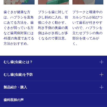
歯ぐきが健康な方
ブラシを歯に対して
プラークと唾液中の
は、ハブラシを直角
少し斜めに入れ、前
カルシウムが結びつ
にあてる方法を。歯
後に小さく動かす。
いて歯石が付きやす
ぐきが弱っている方
利き手側の奥歯の裏
いので、ハブラシを
など歯周病対策には
側はみがき残しが多
立たせブラシの角の
45度の角度であてる
くなるので要注意。
部分を使ってみが
方法がおすすめ。
く。
むし歯(虫歯)とは？
むし歯(虫歯)を予防
製品紹介・購入
歯科医師の声