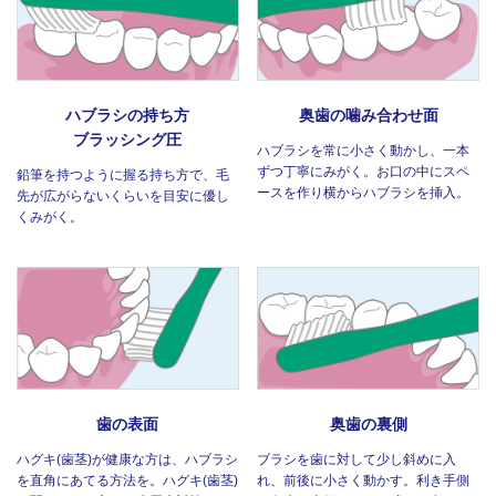
ハブラシの持ち方
奥歯の噛み合わせ面
ブラッシング圧
ハブラシを常に小さく動かし、一本
ずつ丁寧にみがく。お口の中にスペ
鉛筆を持つように握る持ち方で、毛
ースを作り横からハブラシを挿入。
先が広がらないくらいを目安に優し
くみがく。
歯の表面
奥歯の裏側
ハグキ(歯茎)が健康な方は、ハブラシ
ブラシを歯に対して少し斜めに入
を直角にあてる方法を。ハグキ(歯茎)
れ、前後に小さく動かす。利き手側