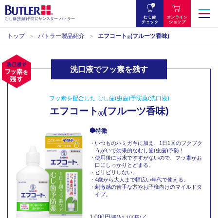
むし歯
オンライン
むし歯(虫歯)予防にサンスター バトラー
チェック
ショップ
トップ
バトラー製品紹介
エフコート
(フルーツ香味)
®
洗口液でフッ素を残す
フッ素を配合した むし歯(虫歯)予防薬(洗口液)
エフコート
(フルーツ香味)
®
特徴
・いつものハミガキに加え、1日1回のブクブク
うがいで効果的なむし歯(虫歯)予防！
・使用後にお水ですすがないので、フッ素がお
口にしっかりとどまる。
・ピリピリしない。
・4歳から大人まで幅広い年代で使える。
・刺激感の苦手な方やお子様向けのマイルドタ
イプ。
1,000円
／
(税込1,100円)