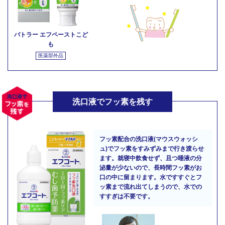
バトラー エフペーストこど
も
医薬部外品
洗口液でフッ素を残す
フッ素配合の洗口液(マウスウォッシ
ュ)でフッ素をすみずみまで行き渡らせ
ます。就寝中飲食せず、且つ唾液の分
泌量が少ないので、長時間フッ素がお
口の中に留まります。水ですすぐとフ
ッ素まで流れ出てしまうので、水での
すすぎは不要です。