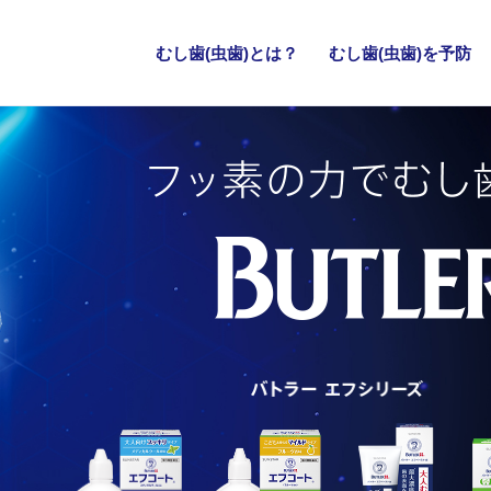
むし歯(虫歯)とは？
むし歯(虫歯)を
予防