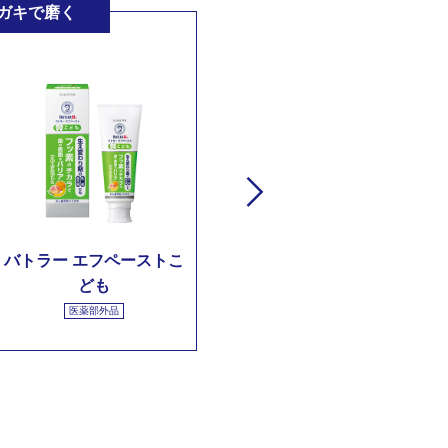
ガキで磨く
歯垢を
バトラー エフペーストこ
バトラー お口にやさしい
ども
ブラシ
医薬部外品