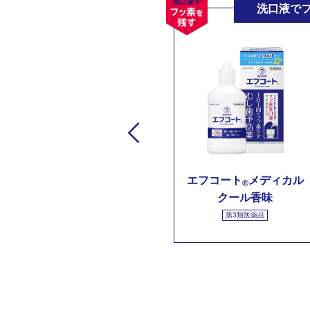
を落とす
洗口液で
ラ
エフコート
メディカル
®
クール香味
第3類医薬品