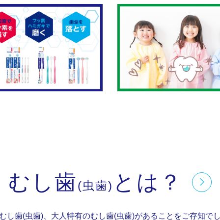
むし歯
とは？
(虫歯)
むし歯(虫歯)、大人特有のむし歯(虫歯)が
あることをご存知で