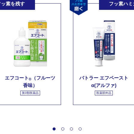
フッ素を残す
フッ素ハミ
エフコート
（フルーツ
バトラー エフペースト
®
香味）
α(アルファ)
第3類医薬品
医薬部外品