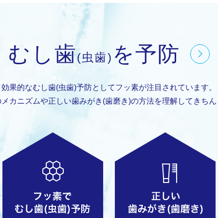
むし歯
を予防
(虫歯)
効果的なむし歯(虫歯)予防として
フッ素が注目されています。
のメカニズムや
正しい歯みがき(歯磨き)の方法を
理解してきちん