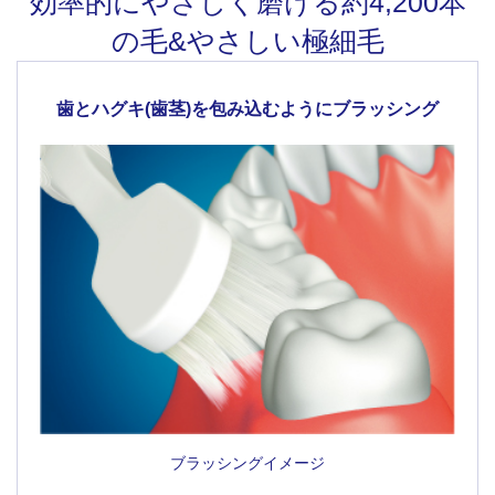
効率的にやさしく磨ける
約4,200本
の毛&やさしい極細毛
歯とハグキ(歯茎)を
包み込むようにブラッシング
ブラッシングイメージ