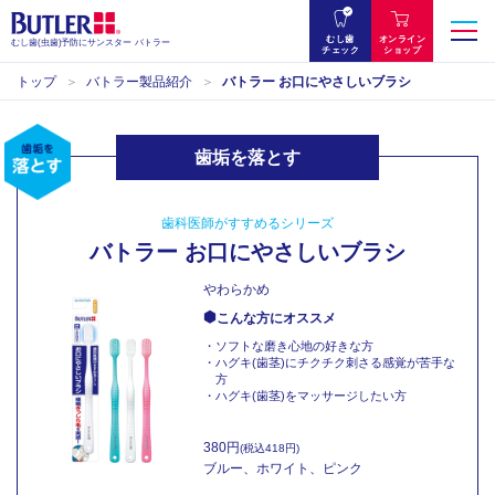
むし歯
オンライン
むし歯(虫歯)予防にサンスター バトラー
チェック
ショップ
トップ
バトラー製品紹介
バトラー お口にやさしいブラシ
歯垢を落とす
歯科医師がすすめるシリーズ
バトラー お口にやさしいブラシ
やわらかめ
こんな方にオススメ
・ソフトな磨き心地の好きな方
・ハグキ(歯茎)にチクチク刺さる感覚が苦手な
方
・ハグキ(歯茎)をマッサージしたい方
380円
(税込418円)
ブルー、ホワイト、ピンク