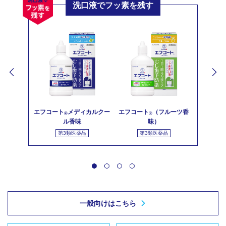
洗口液でフッ素を残す
エフコート
メディカルクー
エフコート
（フルーツ香
®
®
ル香味
味）
第3類医薬品
第3類医薬品
一般向けはこちら