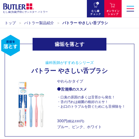
むし歯
オンライン
むし歯(虫歯)予防にサンスター バトラー
チェック
ショップ
トップ
バトラー製品紹介
バトラー やさしい舌ブラシ
歯垢を落とす
歯科医師がすすめるシリーズ
バトラー やさしい舌ブラシ
やわらかタイプ
舌清掃のススメ
・口臭の原因の多くは舌苔から発生！
・舌の汚れは細菌の格好のエサ！
・お口のトラブルを防ぐためにも舌掃除を！
300円
(税込330円)
ブルー、ピンク、ホワイト