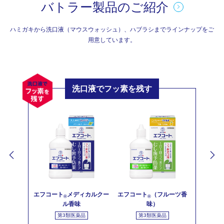
バトラー製品のご紹介
ハミガキから洗口液（マウスウォッシュ）、ハブラシまでラインナップをご
用意しています。
洗口液でフッ素を残す
エフコート
メディカルクー
エフコート
（フルーツ香
®
®
ル香味
味）
第3類医薬品
第3類医薬品